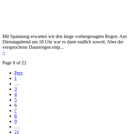
Mit Spannung erwarten wir den lange vorhergesagten Regen. Am
Dienstagabend um 18 Uhr war es dann endlich soweit. Aber der
versprochene Dauerregen entp...
+
Page 6 of 22
Prev
1
…
3
4
5
6
7
8
9
…
22