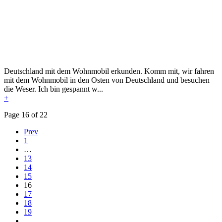
Deutschland mit dem Wohnmobil erkunden. Komm mit, wir fahren
mit dem Wohnmobil in den Osten von Deutschland und besuchen
die Weser. Ich bin gespannt w...
+
Page 16 of 22
Prev
1
…
13
14
15
16
17
18
19
…