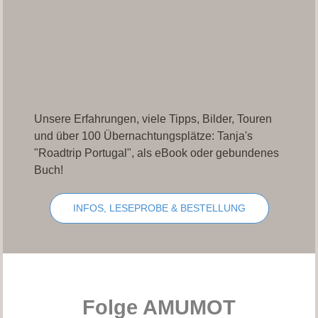
Unsere Erfahrungen, viele Tipps, Bilder, Touren
und über 100 Übernachtungsplätze: Tanja's
"Roadtrip Portugal", als eBook oder gebundenes
Buch!
INFOS, LESEPROBE & BESTELLUNG
Folge AMUMOT