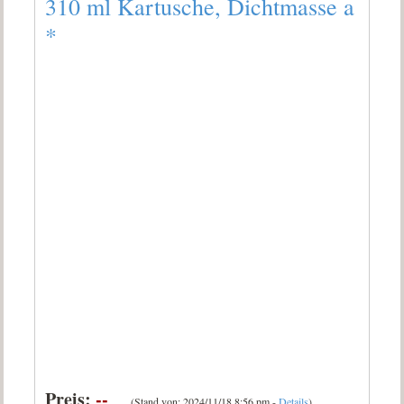
310 ml Kartusche, Dichtmasse a
*
Preis:
--
(Stand von: 2024/11/18 8:56 pm -
Details
)