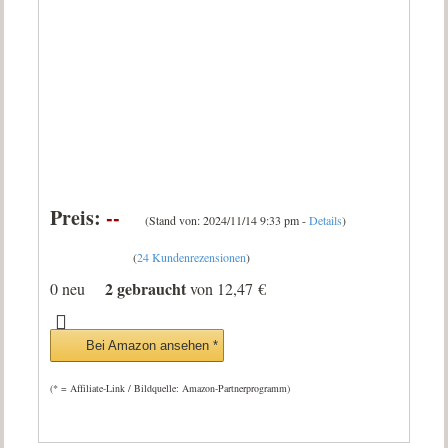
Preis:
--
(Stand von: 2024/11/14 9:33 pm -
Details
)
(
24 Kundenrezensionen
)
2 gebraucht
0 neu
von
12,47 €
Bei Amazon ansehen *
(* = Affiliate-Link / Bildquelle: Amazon-Partnerprogramm)